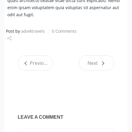
quasi architecto beatae vitae dicta sunt explicabo. Nemo
enim ipsam voluptatem quia voluptas sit aspernatur aut
odit aut fugit.
Post by
adviktravels
0 Comments
Share
Tweet
Previous
Next
LEAVE A COMMENT