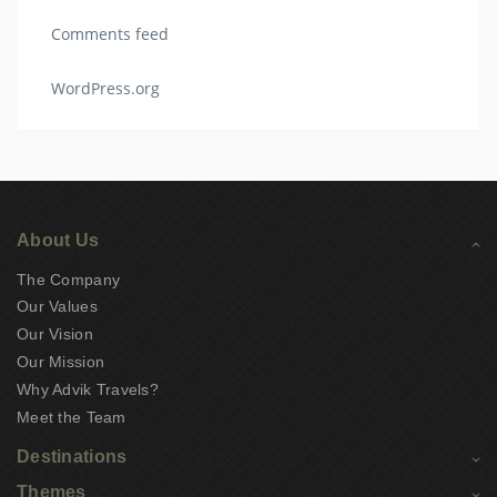
Comments feed
WordPress.org
About Us
The Company
Our Values
Our Vision
Our Mission
Why Advik Travels?
Meet the Team
Destinations
Themes